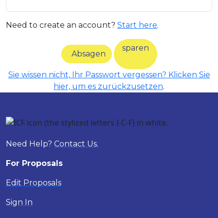
Need to create an account?
Start here
.
sparen
Absagen
Sie wissen nicht, Ihr Passwort vergessen? Klicken Sie
hier, um es zurückzusetzen
.
Need Help?
Contact Us.
For Proposals
Edit Proposals
Sign In