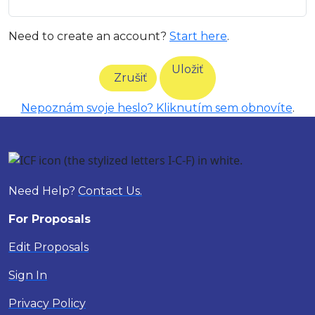
Need to create an account?
Start here
.
Uložiť
Zrušiť
Nepoznám svoje heslo? Kliknutím sem obnovíte
.
Need Help?
Contact Us.
For Proposals
Edit Proposals
Sign In
Privacy Policy